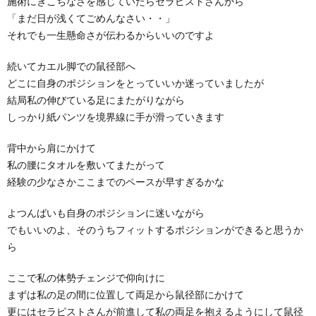
施術にぎこちなさを感じていたらセラピストさんから
「まだ日が浅くてごめんなさい・・」
それでも一生懸命さが伝わるからいいのですよ
続いてカエル脚での鼠径部へ
どこに自身のポジションをとっていいか迷っていましたが
結局私の伸びている足にまたがりながら
しっかり紙パンツを境界線に手が滑っていきます
背中から肩にかけて
私の腰にタオルを敷いてまたがって
経験の少なさかここまでのペースが早すぎるかな
よつんばいも自身のポジションに迷いながら
でもいいのよ、そのうちフィットするポジションができると思うか
ら
ここで私の体勢チェンジで仰向けに
まずは私の足の間に位置して両足から鼠径部にかけて
更にはセラピストさんが前進して私の両足を抱えるようにして鼠径