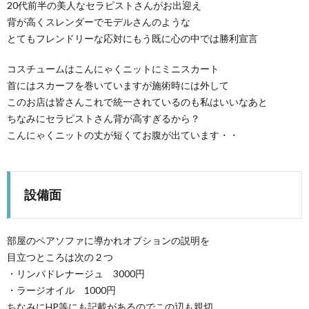
20代前半の美人なセラピストさんがお出迎え
背が高くスレンダーでモデルさんのような
とてもフレンドリーな応対にもう既に心の中では勝利宣言
コスチュームはこんにゃくニットにミニスカート
首にはスカーフを巻いていますが施術時には外して
このお店は皆さんこれで統一されているのも私はいいなあと
ちなみにセラピストさん背が高すぎるから？
こんにゃくニットの丈が短くてお腹が出ています・・
設備面
部屋のペアソファに導かれオプションの説明を
目立つところは次の２つ
・リンパドレナージュ 3000円
・ラージオイル 1000円
ちなみにHP等にも記載があるのでこの辺も親切