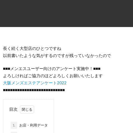
ロ
グ
速
長く続く大型店のひとつですね
以前書いたような気がするのですが残っていなかったので
報
レ
■■■メンエスユーザー向けのアンケート実施中！■■■
ン
よろしければご協力のほどよろしくお願いいたします
大阪メンズエステアンケート2022
タ
■■■■■■■■■■■■■■■■■■■■■■■■■■
ル
目次
サ
1.
お店・利用データ