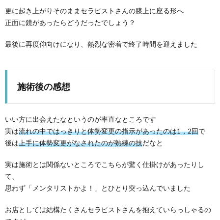
更に起き上がりそのままセラピストさんの膝上に座る形へ
正面に鏡があったらどうだったでしょう？
最後に再度仰向けになり、熱烈な密着で終了時間を迎えました
施術後の感想
いい方に出会えたなというのが率直なところです
実は
流れの中ではっきりと体勢変更の指示があったのは1，2回
で
後は
上手に体勢変更がなされたのが熟練の技
だなと
実は施術とは関係ないところでこちらが驚く仕掛けがあったりし
て、
思わず「メンタリストかよ！」とひとり突っ込んでいました
お店としては結構たくさんセラピストさんを抱えていらっしゃるの