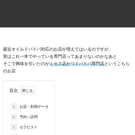
ロ
グ
速
最近オイルドバドバ対応のお店が増えてはいるのですが、
実はこれ一本でやっている専門店ってあまりないのかなあと
報
レ
そこで興味を引いたのが
ミセス店かつドバドバ専門店
というこちら
のお店
ン
タ
目次
ル
1.
お店・利用データ
2.
予約～訪問
サ
3.
セラピスト