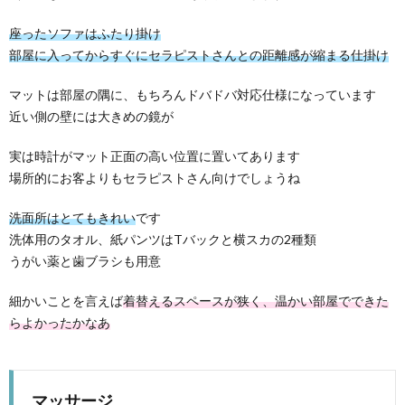
座ったソファはふたり掛け
部屋に入ってからすぐにセラピストさんとの距離感が縮まる仕掛け
マットは部屋の隅に、もちろんドバドバ対応仕様になっています
近い側の壁には大きめの鏡が
実は時計がマット正面の高い位置に置いてあります
場所的にお客よりもセラピストさん向けでしょうね
洗面所はとてもきれい
です
洗体用のタオル、紙パンツはTバックと横スカの2種類
うがい薬と歯ブラシも用意
細かいことを言えば
着替えるスペースが狭く、温かい部屋でできた
らよかったかなあ
マッサージ